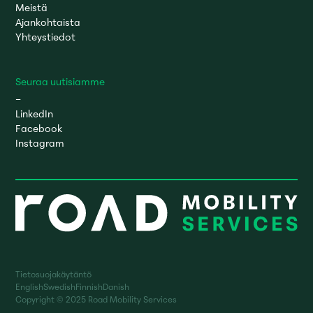
Meistä
Ajankohtaista
Yhteystiedot
Seuraa uutisiamme
–
LinkedIn
Facebook
Instagram
Tietosuojakäytäntö
English
Swedish
Finnish
Danish
Copyright © 2025 Road Mobility Services