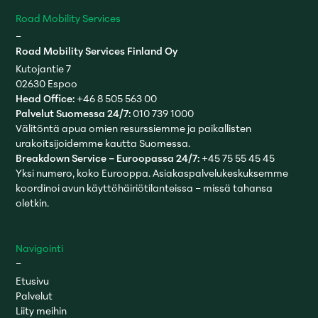
Road Mobility Services
–
Road Mobility Services Finland Oy
Kutojantie 7
02630 Espoo
Head Office:
+46 8 505 563 00
Palvelut Suomessa 24/7:
010 739 1000
Välitöntä apua omien resurssiemme ja paikallisten
urakoitsijoidemme kautta Suomessa.
Breakdown Service – Euroopassa 24/7:
+45 75 55 45 45
Yksi numero, koko Eurooppa. Asiakaspalvelukeskuksemme
koordinoi avun käyttöhäiriötilanteissa – missä tahansa
oletkin.
Navigointi
–
Etusivu
Palvelut
Liity meihin