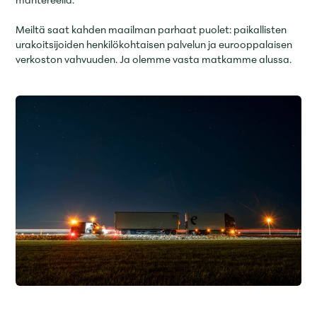
Meiltä saat kahden maailman parhaat puolet: paikallisten
urakoitsijoiden henkilökohtaisen palvelun ja eurooppalaisen
verkoston vahvuuden. Ja olemme vasta matkamme alussa.