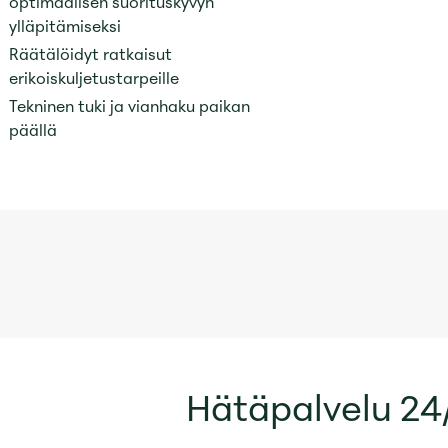
optimaalisen suorituskyvyn
ylläpitämiseksi
Räätälöidyt ratkaisut
erikoiskuljetustarpeille
Tekninen tuki ja vianhaku paikan
MEILTÄ LÖYTY
päällä
SITTEN KAIVI
ERIKOISRAKE
Hätäpalvelu 24