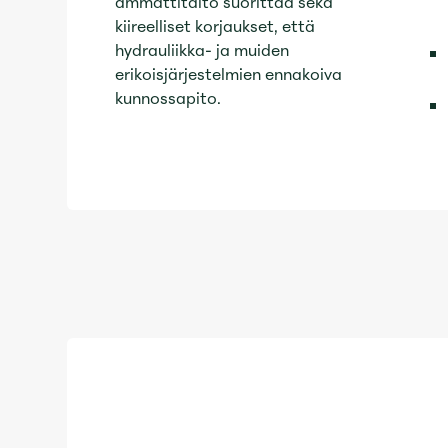
ammattitaito suorittaa sekä
kiireelliset korjaukset, että
hydrauliikka- ja muiden
erikoisjärjestelmien ennakoiva
kunnossapito.