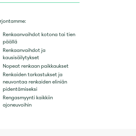
rjontamme:
Renkaanvaihdot kotona tai tien
päällä
Renkaanvaihdot ja
kausisäilytykset
Nopeat renkaan paikkaukset
Renkaiden tarkastukset ja
neuvontaa renkaiden eliniän
pidentämiseksi
Rengasmyynti kaikkiin
HUOLEHDIMME
ajoneuvoihin
KULKEVAT TUR
TIEN KUNNOST