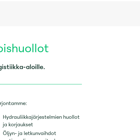
oishuollot
istiikka-aloille.
rjontamme:
Hydrauliikkajärjestelmien huollot
ja korjaukset
Öljyn- ja letkunvaihdot