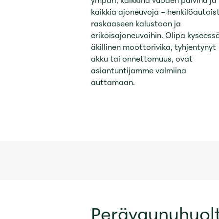
ympäri, kaikkina vuoden päivinä ja
kaikkia ajoneuvoja – henkilöautois
raskaaseen kalustoon ja
erikoisajoneuvoihin. Olipa kyseess
äkillinen moottorivika, tyhjentynyt
akku tai onnettomuus, ovat
asiantuntijamme valmiina
auttamaan.
Perävaunuhuol