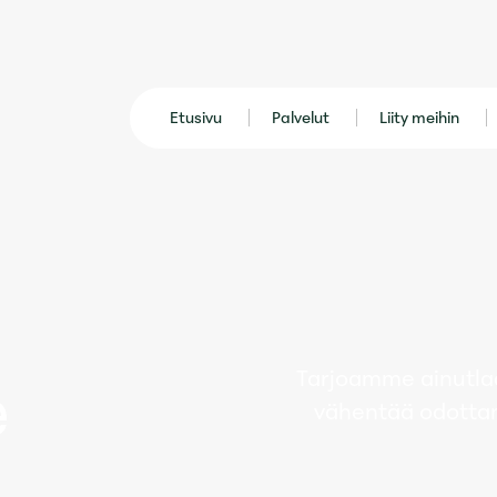
Etusivu
Palvelut
Liity meihin
e
Tarjoamme ainutla
vähentää odottam