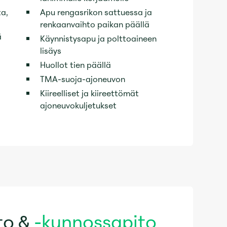
ta,
Apu rengasrikon sattuessa ja
renkaanvaihto paikan päällä
ä
Käynnistysapu ja polttoaineen
lisäys
Huollot tien päällä
TMA-suoja-ajoneuvon
Kiireelliset ja kiireettömät
ajoneuvokuljetukset
to &
-kunnossapito