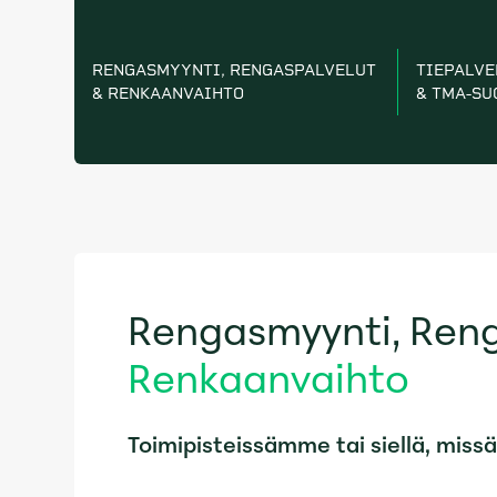
RENGASMYYNTI, RENGASPALVELUT
TIEPALVE
& RENKAANVAIHTO
& TMA-SU
Rengasmyynti, Reng
Renkaanvaihto
Toimipisteissämme tai siellä, missä