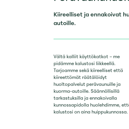
Kiireelliset ja ennakoivat h
autoille.
Vältä kalliit käyttökatkot – me
pidämme kalustosi liikkeellä.
Tarjoamme sekä kiireelliset että
kiireettömät räätälöidyt
huoltopalvelut perävaunuille ja
kuorma-autoille. Säännöllisillä
tarkastuksilla ja ennakoivalla
kunnossapidolla huolehdimme, ett
kalustosi on aina huippukunnossa.