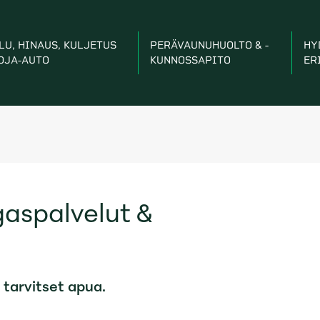
LU, HINAUS, KULJETUS
PERÄVAUNUHUOLTO & -
HY
OJA-AUTO
KUNNOSSAPITO
ER
aspalvelut &
 tarvitset apua.