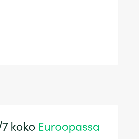
Y RATKAISU, OLI SINULLA
NKONE, NOSTURIAUTO TAI
NNELTU KULJETUSAJONEUVO!
/7 koko
Euroopassa