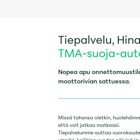
Tiepalvelu, Hina
TMA-suoja-aut
Nopea apu onnettomuustilan
moottorivian sattuessa.
Missä tahansa oletkin, huolehdim
että voit jatkaa matkaasi.
Tiepalvelumme auttaa vuorokaud