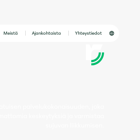
Meistä
Ajankohtaista
Yhteystiedot
atuisen palvelukokonaisuuden, joka
attomia keskeytyksiä ja varmistaa
sujuvan liikkumisen.