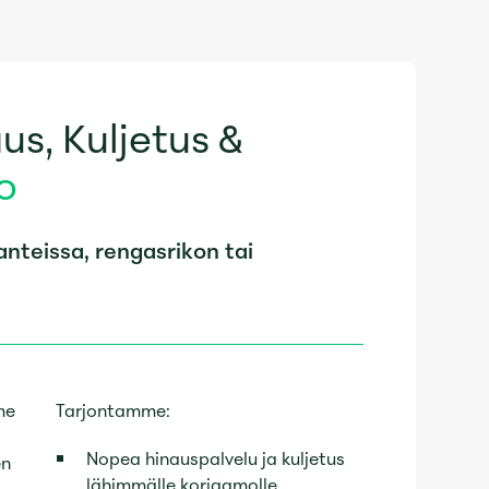
us, Kuljetus &
o
teissa, rengasrikon tai
me
Tarjontamme:
Nopea hinauspalvelu ja kuljetus
en
lähimmälle korjaamolle