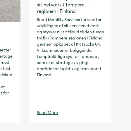
sit netværk i Tampere-
regionen i Finland
Road Mobility Services fortsætter
udviklingen af sit servicenetværk
og styrker nu sit tilbud til den tunge
trafik i Tampere-regionen i Finland
gennem opkøbet af KR Trucks Oy.
sætter
Virksomheden er beliggende i
vertage
Lempäälä, lige syd for Tampere ,
a med
som er et strategisk vigtigt
r fuld
område for logistik og transport i
udvider
Finland.
 et
t for
Read More