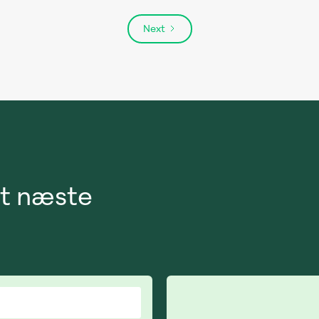
Next
det næste