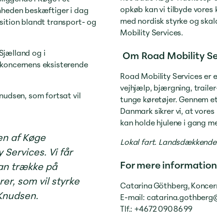
opkøb kan vi tilbyde vores
mheden beskæftiger i dag
med nordisk styrke og ska
sition blandt transport- og
Mobility Services.
Sjælland og i
Om Road Mobility Se
 koncernens eksisterende
Road Mobility Services er 
vejhjælp, bjærgning, traile
nudsen, som fortsat vil
tunge køretøjer. Gennem et
Danmark sikrer vi, at vores k
kan holde hjulene i gang m
gen af Køge
Lokal fart. Landsdækkende 
 Services. Vi får
For mere informatio
kan trække på
r, som vil styrke
Catarina Göthberg, Koncer
 Knudsen.
E-mail: catarina.gothber
Tlf.: +46 72 090 86 99