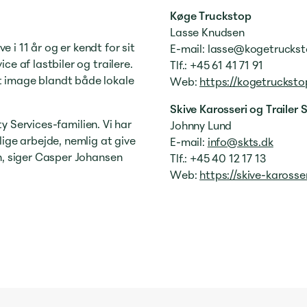
Køge Truckstop
Lasse Knudsen
e i 11 år og er kendt for sit
E-mail: lasse@kogetrucks
e af lastbiler og trailere.
Tlf.: +45 61 41 71 91
 image blandt både lokale
Web:
https://kogetrucksto
Skive Karosseri og Trailer 
ty Services-familien. Vi har
Johnny Lund
ige arbejde, nemlig at give
E-mail:
info@skts.dk
n, siger Casper Johansen
Tlf.: +45 40 12 17 13
Web:
https://skive-karosser