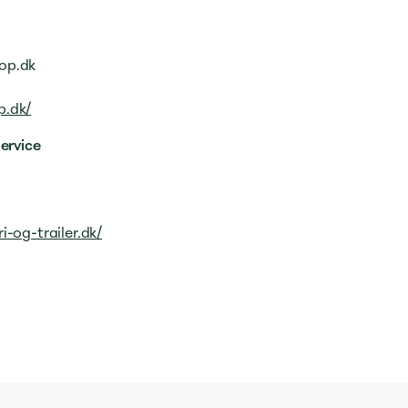
top.dk
p.dk/
Service
i-og-trailer.dk/