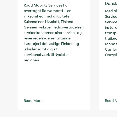
Dansk
Road Mobility Services har
overtaget Rasvamonttu, en
Med ti
virksomhed med aktiviteter i
Servic
Kulennoinen i Nyslott, Finland.
Service
Gennem virksomhedsovertagelsen
install
styrker koncernen sine service- og
transpo
reservedelsydelser til tunge
traile
køretøjer i det østlige Finland og
repræs
udvider samtidig sit
Carrier
servicenetværk til Nyslott-
Cargob
regionen.
Read More
Read 