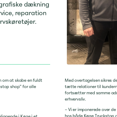
grafiske dækning
rvice, reparation
rvskøretøjer.
n om at skabe en fuldt
Med overtagelsen sikres d
stop shop” for alle
tætte relationer til kunder
fortsætter med samme adress
erhvervsliv.
– Vi er imponerede over de
hos både Køge Truckstop og
liggende i Køge i et