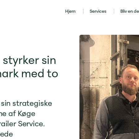
Hjem
Services
Bliv en de
styrker sin
mark med to
sin strategiske
e af Køge
ailer Service.
rede