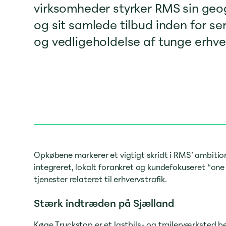
virksomheder styrker RMS sin geo
og sit samlede tilbud inden for se
og vedligeholdelse af tunge erhve
Opkøbene markerer et vigtigt skridt i RMS’ ambitio
integreret, lokalt forankret og kundefokuseret “one 
tjenester relateret til erhvervstrafik.
Stærk indtræden på Sjælland
Køge Truckstop er et lastbils- og trailerværksted be