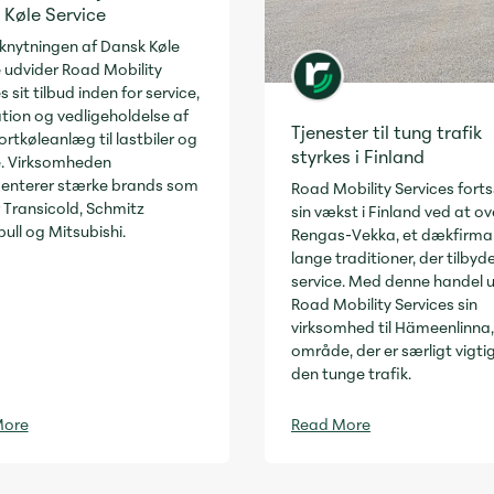
 Køle Service
lknytningen af Dansk Køle
e udvider Road Mobility
s sit tilbud inden for service,
ation og vedligeholdelse af
Tjenester til tung trafik
rtkøleanlæg til lastbiler og
styrkes i Finland
re. Virksomheden
enterer stærke brands som
Road Mobility Services fort
 Transicold, Schmitz
sin vækst i Finland ved at o
ull og Mitsubishi.
Rengas-Vekka, et dækfirm
lange traditioner, der tilbyde
service. Med denne handel 
Road Mobility Services sin
virksomhed til Hämeenlinna,
område, der er særligt vigtig
den tunge trafik.
More
Read More