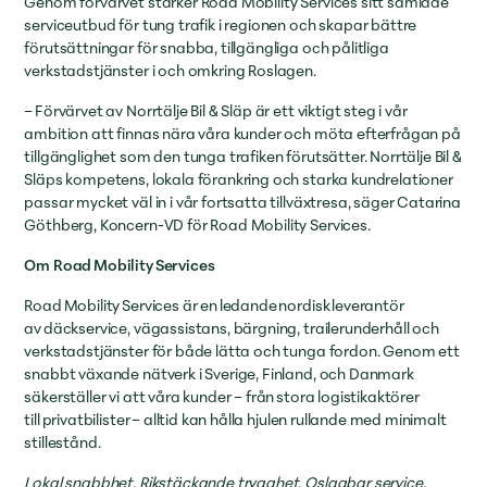
Genom förvärvet stärker Road Mobility Services sitt samlade
serviceutbud för tung trafik i regionen och skapar bättre
förutsättningar för snabba, tillgängliga och pålitliga
verkstadstjänster i och omkring Roslagen.
– Förvärvet av Norrtälje Bil & Släp är ett viktigt steg i vår
ambition att finnas nära våra kunder och möta efterfrågan på
tillgänglighet som den tunga trafiken förutsätter. Norrtälje Bil &
Släps kompetens, lokala förankring och starka kundrelationer
passar mycket väl in i vår fortsatta tillväxtresa, säger Catarina
Göthberg, Koncern-VD för Road Mobility Services.
Om Road Mobility Services
Road Mobility Services är en ledande nordisk leverantör
av däckservice, vägassistans, bärgning, trailerunderhåll och
verkstadstjänster för både lätta och tunga fordon. Genom ett
snabbt växande nätverk i Sverige, Finland, och Danmark
säkerställer vi att våra kunder – från stora logistikaktörer
till privatbilister – alltid kan hålla hjulen rullande med minimalt
stillestånd.
Lokal snabbhet. Rikstäckande trygghet. Oslagbar service.