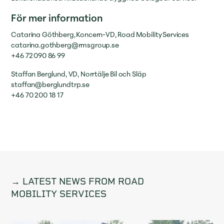
För mer information
Catarina Göthberg, Koncern-VD, Road Mobility Services
catarina.gothberg@rmsgroup.se
+46 72 090 86 99
Staffan Berglund, VD, Norrtälje Bil och Släp
staffan@berglundtrp.se
+46 70 200 18 17
→ LATEST NEWS FROM ROAD
MOBILITY SERVICES