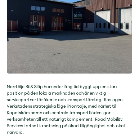
Norrtälje Bil & Släp har under lång tid byggt upp en stark
position på den lokala marknaden och är en viktig
servicepartner för åkerier och transportföretag i Roslagen.
Verkstadens strategiska läge i Norrtälje, med närhet till
Kapellskärs hamn och centrala transportflöden, gör
verksamheten till ett naturligt komplement i Road Mobility
Services fortsatta satsning på ökad tillgänglighet och lokal
närvaro.